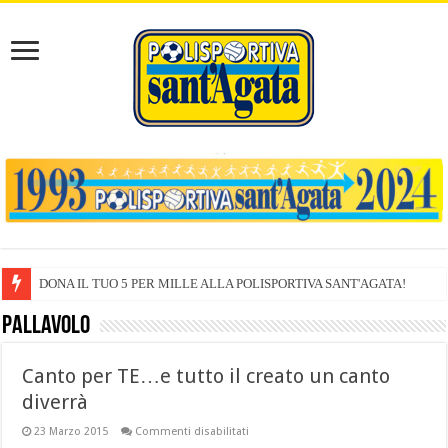
DONA IL TUO 5 PER MILLE ALLA POLISPORTIVA SANT'AGATA!
Pallavolo
Canto per TE…e tutto il creato un canto
diverrà
su
23 Marzo 2015
Commenti disabilitati
Canto