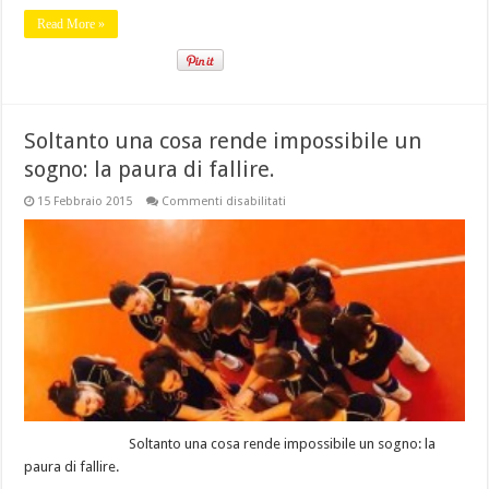
Read More »
Soltanto una cosa rende impossibile un
sogno: la paura di fallire.
su
15 Febbraio 2015
Commenti disabilitati
Soltanto
una
cosa
rende
impossibile
un
sogno:
la
paura
di
fallire.
Soltanto una cosa rende impossibile un sogno: la
paura di fallire.