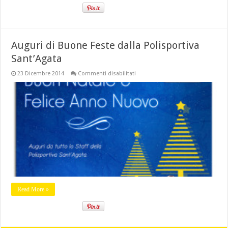
Auguri di Buone Feste dalla Polisportiva
Sant’Agata
su
23 Dicembre 2014
Commenti disabilitati
Auguri
di
Buone
Feste
dalla
Polisportiva
Sant’Agata
Read More »