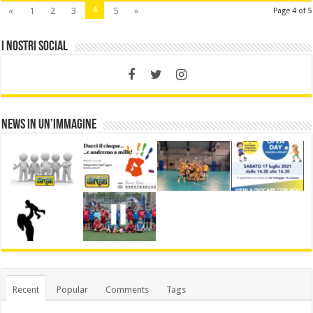
4
«
1
2
3
5
»
Page 4 of 5
I nostri social
News in un’immagine
Recent
Popular
Comments
Tags