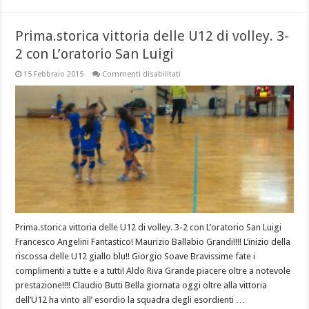
Prima.storica vittoria delle U12 di volley. 3-
2 con L’oratorio San Luigi
su
15 Febbraio 2015
Commenti disabilitati
Prima.storica
vittoria
delle
U12
di
volley.
3-
2
con
L’oratorio
San
Luigi
Prima.storica vittoria delle U12 di volley. 3-2 con L’oratorio San Luigi
Francesco Angelini Fantastico! Maurizio Ballabio Grandi!!!! L’inizio della
riscossa delle U12 giallo blu!! Giorgio Soave Bravissime fate i
complimenti a tutte e a tutti! Aldo Riva Grande piacere oltre a notevole
prestazione!!!! Claudio Butti Bella giornata oggi oltre alla vittoria
dell’U12 ha vinto all’ esordio la squadra degli esordienti …