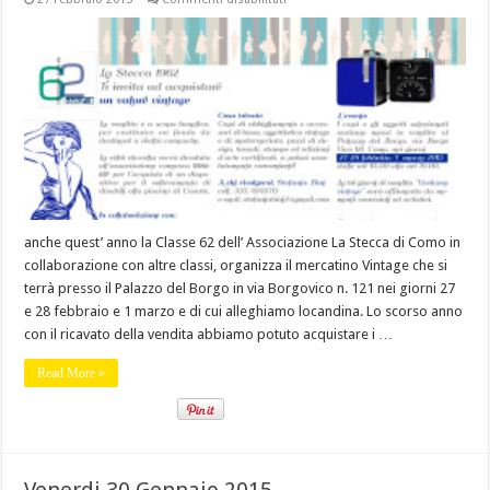
Mercatino
vintage,
27-
28
febbraio
e
1
marzo
Como,
Palazzo
del
Borgo
anche quest’ anno la Classe 62 dell’ Associazione La Stecca di Como in
collaborazione con altre classi, organizza il mercatino Vintage che si
terrà presso il Palazzo del Borgo in via Borgovico n. 121 nei giorni 27
e 28 febbraio e 1 marzo e di cui alleghiamo locandina. Lo scorso anno
con il ricavato della vendita abbiamo potuto acquistare i …
Read More »