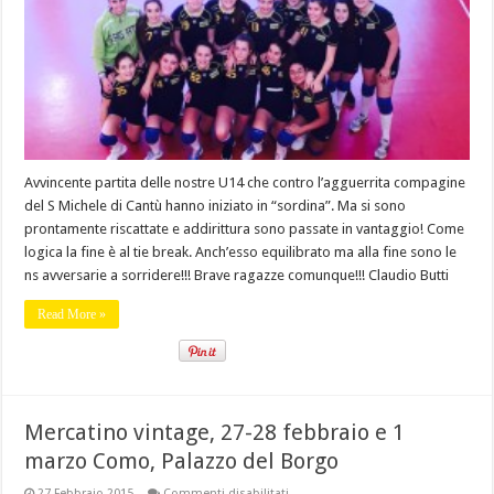
Cantù
Avvincente partita delle nostre U14 che contro l’agguerrita compagine
del S Michele di Cantù hanno iniziato in “sordina”. Ma si sono
prontamente riscattate e addirittura sono passate in vantaggio! Come
logica la fine è al tie break. Anch’esso equilibrato ma alla fine sono le
ns avversarie a sorridere!!! Brave ragazze comunque!!! Claudio Butti
Read More »
Mercatino vintage, 27-28 febbraio e 1
marzo Como, Palazzo del Borgo
su
27 Febbraio 2015
Commenti disabilitati