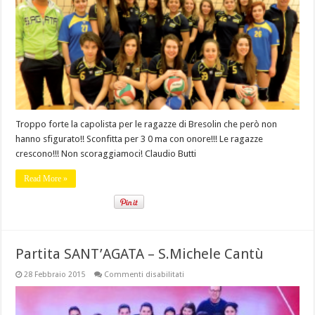
contro
la
capolista
Troppo forte la capolista per le ragazze di Bresolin che però non
hanno sfigurato!! Sconfitta per 3 0 ma con onore!!! Le ragazze
crescono!!! Non scoraggiamoci! Claudio Butti
Read More »
Partita SANT’AGATA – S.Michele Cantù
su
28 Febbraio 2015
Commenti disabilitati
Partita
SANT’AGATA
–
S.Michele