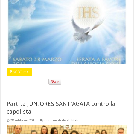
per
TE…
e
tutto
il
creato
un
canto
diverrà
Read More »
Partita JUNIORES SANT’AGATA contro la
capolista
su
28 Febbraio 2015
Commenti disabilitati
Partita
JUNIORES
SANT’AGATA