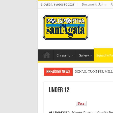
Documenti Utili
A
GIOVEDÌ , 6 AGOSTO 2026
Chi siamo
Gallery
Squadre Pa
Breaking News
DONA IL TUO 5 PER MILL
Under 12
ALLENATORI:
Matteo Carugo – Camilla Tod