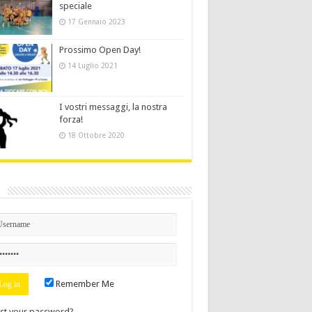
speciale
17 Gennaio 2023
Prossimo Open Day!
14 Luglio 2021
I vostri messaggi, la nostra
forza!
18 Ottobre 2020
n
Remember Me
st your password?