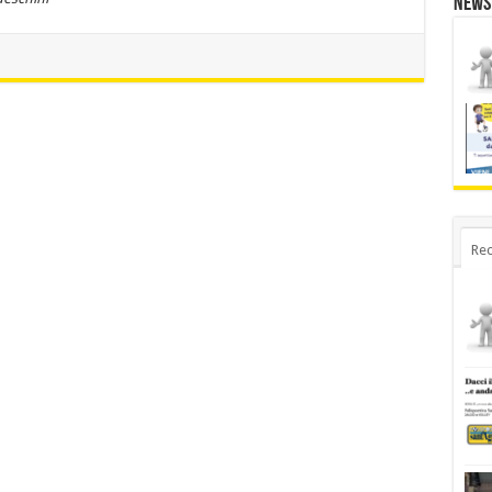
News
Rec