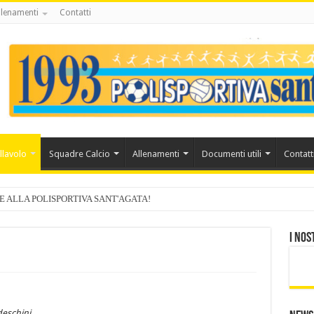
llenamenti
Contatti
llavolo
Squadre Calcio
Allenamenti
Documenti utili
Contatt
E ALLA POLISPORTIVA SANT'AGATA!
I nos
eschini