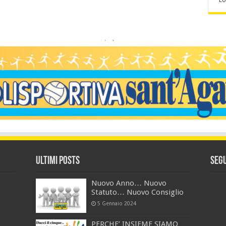
Ultimi Posts
Segu
Nuovo Anno… Nuovo
Statuto… Nuovo Consiglio
5 Gennaio 2024
PERCHE’ INSIEME SIAMO