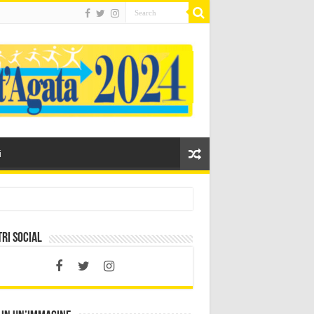
i
tri social